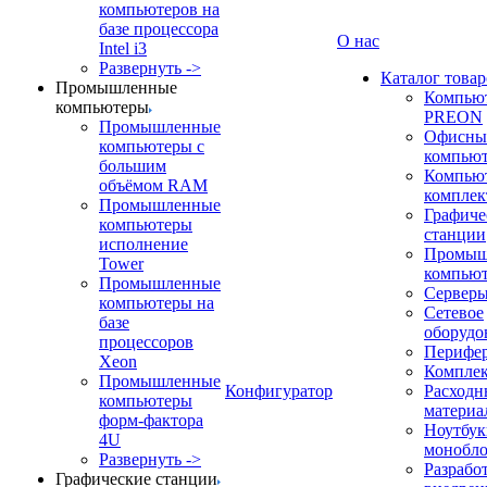
компьютеров на
базе процессора
О нас
Intel i3
Развернуть ->
Каталог товар
Промышленные
Компью
компьютеры
PREON
Промышленные
Офисны
компьютеры с
компью
большим
Компью
объёмом RAM
компле
Промышленные
Графиче
компьютеры
станции
исполнение
Промыш
Tower
компью
Промышленные
Сервер
компьютеры на
Сетевое
базе
оборудо
процессоров
Перифе
Xeon
Компле
Промышленные
Конфигуратор
Расходн
компьютеры
материа
форм-фактора
Ноутбук
4U
монобл
Развернуть ->
Разрабо
Графические станции