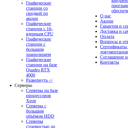
внедрен
Графические
програм
станции со
обеспеч
скидкой по
О нас
акции
Акции
Графические
Гарантия и се
станции с 16-
Доставка и с
ядерным CPU
Оплата
Графические
Вопросы и от
станции с
Сертификаты
большим
документация
хранилищем
Соглашение 
Графические
Контакты
станции на базе
Quadro RTX
4000
Развернуть ->
Серверы
Серверы на базе
процессоров
Xeon
Серверы с
большим
объёмом HDD
Серверы
стоимостью до