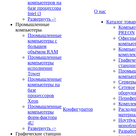
компьютеров на
базе процессора
О нас
Intel i3
Развернуть ->
Каталог товар
Промышленные
Компью
компьютеры
PREON
Промышленные
Офисны
компьютеры с
компью
большим
Компью
объёмом RAM
компле
Промышленные
Графиче
компьютеры
станции
исполнение
Промыш
Tower
компью
Промышленные
Сервер
компьютеры на
Сетевое
базе
оборудо
процессоров
Перифе
Xeon
Компле
Промышленные
Конфигуратор
Расходн
компьютеры
материа
форм-фактора
Ноутбук
4U
монобл
Развернуть ->
Разрабо
Графические станции