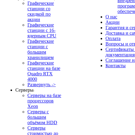
внедрен
Графические
програм
станции со
обеспеч
скидкой по
О нас
акции
Акции
Графические
Гарантия и се
станции с 16-
Доставка и с
ядерным CPU
Оплата
Графические
Вопросы и от
станции с
Сертификаты
большим
документация
хранилищем
Соглашение 
Графические
Контакты
станции на базе
Quadro RTX
4000
Развернуть ->
Серверы
Серверы на базе
процессоров
Xeon
Серверы с
большим
объёмом HDD
Серверы
стоимостью до