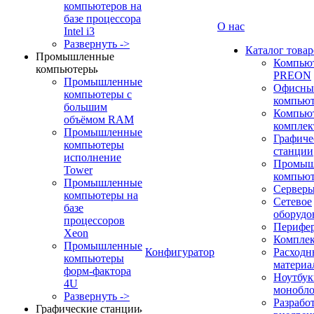
компьютеров на
базе процессора
О нас
Intel i3
Развернуть ->
Каталог товар
Промышленные
Компью
компьютеры
PREON
Промышленные
Офисны
компьютеры с
компью
большим
Компью
объёмом RAM
компле
Промышленные
Графиче
компьютеры
станции
исполнение
Промыш
Tower
компью
Промышленные
Сервер
компьютеры на
Сетевое
базе
оборудо
процессоров
Перифе
Xeon
Компле
Промышленные
Конфигуратор
Расходн
компьютеры
материа
форм-фактора
Ноутбук
4U
монобл
Развернуть ->
Разрабо
Графические станции