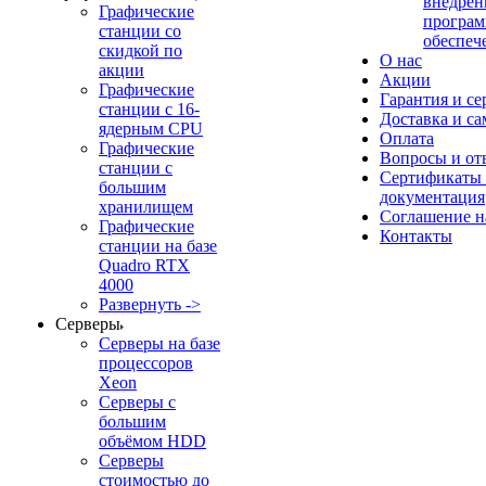
внедрен
Графические
програм
станции со
обеспеч
скидкой по
О нас
акции
Акции
Графические
Гарантия и се
станции с 16-
Доставка и с
ядерным CPU
Оплата
Графические
Вопросы и от
станции с
Сертификаты
большим
документация
хранилищем
Соглашение 
Графические
Контакты
станции на базе
Quadro RTX
4000
Развернуть ->
Серверы
Серверы на базе
процессоров
Xeon
Серверы с
большим
объёмом HDD
Серверы
стоимостью до