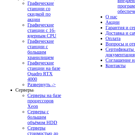
внедрен
Графические
програм
станции со
обеспеч
скидкой по
О нас
акции
Акции
Графические
Гарантия и се
станции с 16-
Доставка и с
ядерным CPU
Оплата
Графические
Вопросы и от
станции с
Сертификаты
большим
документация
хранилищем
Соглашение 
Графические
Контакты
станции на базе
Quadro RTX
4000
Развернуть ->
Серверы
Серверы на базе
процессоров
Xeon
Серверы с
большим
объёмом HDD
Серверы
стоимостью до