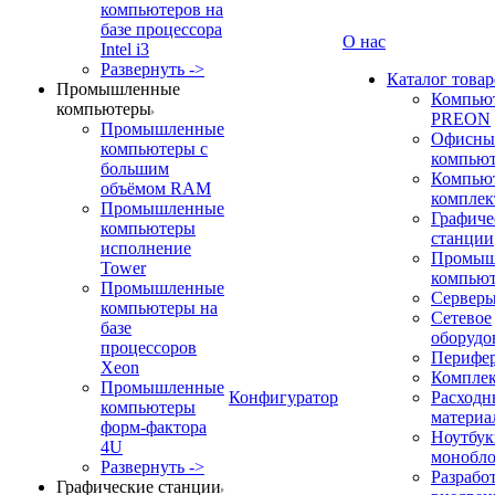
компьютеров на
базе процессора
О нас
Intel i3
Развернуть ->
Каталог товар
Промышленные
Компью
компьютеры
PREON
Промышленные
Офисны
компьютеры с
компью
большим
Компью
объёмом RAM
компле
Промышленные
Графиче
компьютеры
станции
исполнение
Промыш
Tower
компью
Промышленные
Сервер
компьютеры на
Сетевое
базе
оборудо
процессоров
Перифе
Xeon
Компле
Промышленные
Конфигуратор
Расходн
компьютеры
материа
форм-фактора
Ноутбук
4U
монобл
Развернуть ->
Разрабо
Графические станции