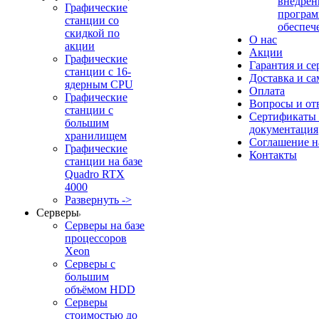
внедрен
Графические
програм
станции со
обеспеч
скидкой по
О нас
акции
Акции
Графические
Гарантия и се
станции с 16-
Доставка и с
ядерным CPU
Оплата
Графические
Вопросы и от
станции с
Сертификаты
большим
документация
хранилищем
Соглашение 
Графические
Контакты
станции на базе
Quadro RTX
4000
Развернуть ->
Серверы
Серверы на базе
процессоров
Xeon
Серверы с
большим
объёмом HDD
Серверы
стоимостью до