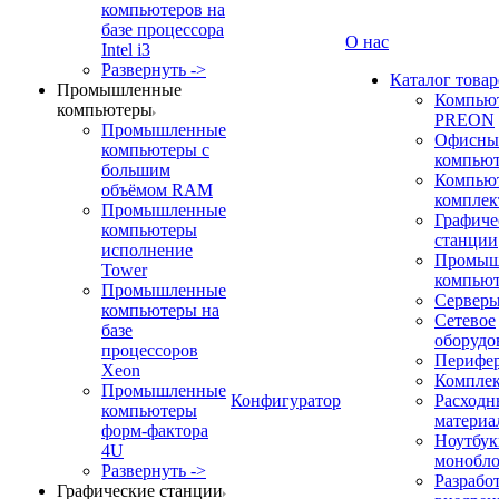
компьютеров на
базе процессора
О нас
Intel i3
Развернуть ->
Каталог товар
Промышленные
Компью
компьютеры
PREON
Промышленные
Офисны
компьютеры с
компью
большим
Компью
объёмом RAM
компле
Промышленные
Графиче
компьютеры
станции
исполнение
Промыш
Tower
компью
Промышленные
Сервер
компьютеры на
Сетевое
базе
оборудо
процессоров
Перифе
Xeon
Компле
Промышленные
Конфигуратор
Расходн
компьютеры
материа
форм-фактора
Ноутбук
4U
монобл
Развернуть ->
Разрабо
Графические станции