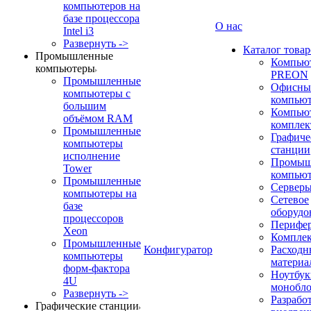
компьютеров на
базе процессора
О нас
Intel i3
Развернуть ->
Каталог товар
Промышленные
Компью
компьютеры
PREON
Промышленные
Офисны
компьютеры с
компью
большим
Компью
объёмом RAM
компле
Промышленные
Графиче
компьютеры
станции
исполнение
Промыш
Tower
компью
Промышленные
Сервер
компьютеры на
Сетевое
базе
оборудо
процессоров
Перифе
Xeon
Компле
Промышленные
Конфигуратор
Расходн
компьютеры
материа
форм-фактора
Ноутбук
4U
монобл
Развернуть ->
Разрабо
Графические станции