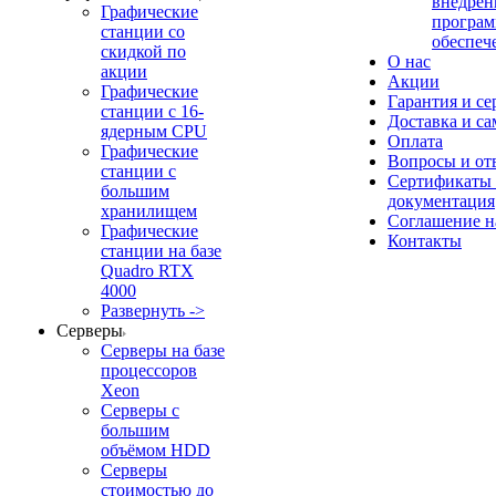
внедрен
Графические
програм
станции со
обеспеч
скидкой по
О нас
акции
Акции
Графические
Гарантия и се
станции с 16-
Доставка и с
ядерным CPU
Оплата
Графические
Вопросы и от
станции с
Сертификаты
большим
документация
хранилищем
Соглашение 
Графические
Контакты
станции на базе
Quadro RTX
4000
Развернуть ->
Серверы
Серверы на базе
процессоров
Xeon
Серверы с
большим
объёмом HDD
Серверы
стоимостью до