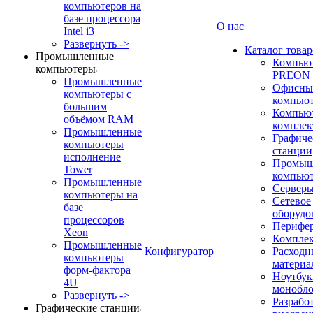
компьютеров на
базе процессора
О нас
Intel i3
Развернуть ->
Каталог товар
Промышленные
Компью
компьютеры
PREON
Промышленные
Офисны
компьютеры с
компью
большим
Компью
объёмом RAM
компле
Промышленные
Графиче
компьютеры
станции
исполнение
Промыш
Tower
компью
Промышленные
Сервер
компьютеры на
Сетевое
базе
оборудо
процессоров
Перифе
Xeon
Компле
Промышленные
Конфигуратор
Расходн
компьютеры
материа
форм-фактора
Ноутбук
4U
монобл
Развернуть ->
Разрабо
Графические станции