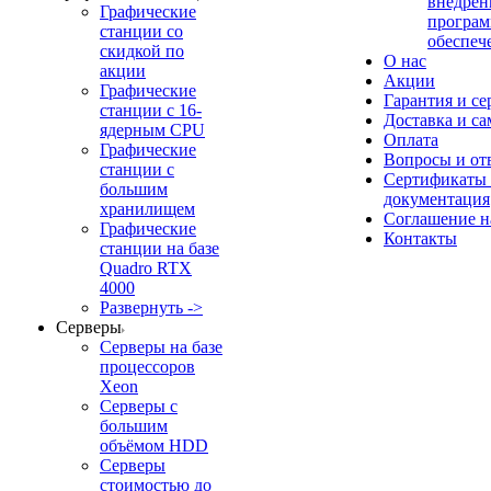
внедрен
Графические
програм
станции со
обеспеч
скидкой по
О нас
акции
Акции
Графические
Гарантия и се
станции с 16-
Доставка и с
ядерным CPU
Оплата
Графические
Вопросы и от
станции с
Сертификаты
большим
документация
хранилищем
Соглашение 
Графические
Контакты
станции на базе
Quadro RTX
4000
Развернуть ->
Серверы
Серверы на базе
процессоров
Xeon
Серверы с
большим
объёмом HDD
Серверы
стоимостью до