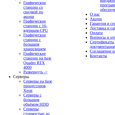
внедрен
Графические
програм
станции со
обеспеч
скидкой по
О нас
акции
Акции
Графические
Гарантия и се
станции с 16-
Доставка и с
ядерным CPU
Оплата
Графические
Вопросы и от
станции с
Сертификаты
большим
документация
хранилищем
Соглашение 
Графические
Контакты
станции на базе
Quadro RTX
4000
Развернуть ->
Серверы
Серверы на базе
процессоров
Xeon
Серверы с
большим
объёмом HDD
Серверы
стоимостью до