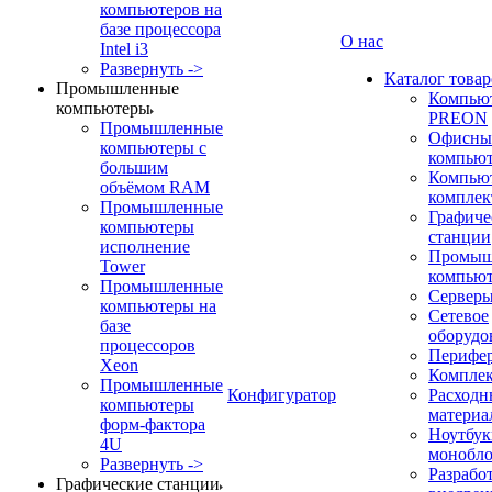
компьютеров на
базе процессора
О нас
Intel i3
Развернуть ->
Каталог товар
Промышленные
Компью
компьютеры
PREON
Промышленные
Офисны
компьютеры с
компью
большим
Компью
объёмом RAM
компле
Промышленные
Графиче
компьютеры
станции
исполнение
Промыш
Tower
компью
Промышленные
Сервер
компьютеры на
Сетевое
базе
оборудо
процессоров
Перифе
Xeon
Компле
Промышленные
Конфигуратор
Расходн
компьютеры
материа
форм-фактора
Ноутбук
4U
монобл
Развернуть ->
Разрабо
Графические станции