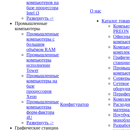
компьютеров на
базе процессора
О нас
Intel i3
Развернуть ->
Каталог товар
Промышленные
Компью
компьютеры
PREON
Промышленные
Офисны
компьютеры с
компью
большим
Компью
объёмом RAM
компле
Промышленные
Графиче
компьютеры
станции
исполнение
Промыш
Tower
компью
Промышленные
Сервер
компьютеры на
Сетевое
базе
оборудо
процессоров
Перифе
Xeon
Компле
Промышленные
Конфигуратор
Расходн
компьютеры
материа
форм-фактора
Ноутбук
4U
монобл
Развернуть ->
Разрабо
Графические станции