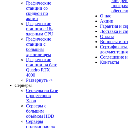
внедрен
Графические
програм
станции со
обеспеч
скидкой по
О нас
акции
Акции
Графические
Гарантия и се
станции с 16-
Доставка и с
ядерным CPU
Оплата
Графические
Вопросы и от
станции с
Сертификаты
большим
документация
хранилищем
Соглашение 
Графические
Контакты
станции на базе
Quadro RTX
4000
Развернуть ->
Серверы
Серверы на базе
процессоров
Xeon
Серверы с
большим
объёмом HDD
Серверы
стоимостью до