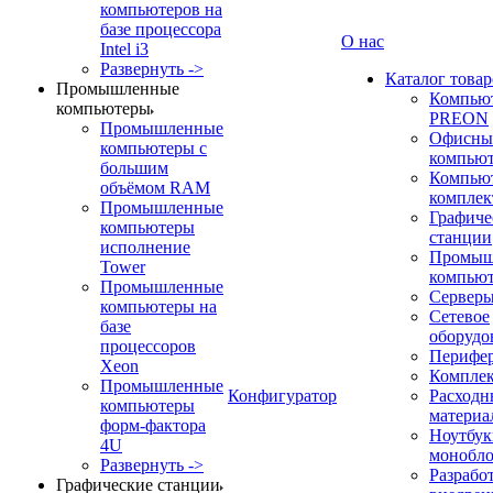
компьютеров на
базе процессора
О нас
Intel i3
Развернуть ->
Каталог товар
Промышленные
Компью
компьютеры
PREON
Промышленные
Офисны
компьютеры с
компью
большим
Компью
объёмом RAM
компле
Промышленные
Графиче
компьютеры
станции
исполнение
Промыш
Tower
компью
Промышленные
Сервер
компьютеры на
Сетевое
базе
оборудо
процессоров
Перифе
Xeon
Компле
Промышленные
Конфигуратор
Расходн
компьютеры
материа
форм-фактора
Ноутбук
4U
монобл
Развернуть ->
Разрабо
Графические станции