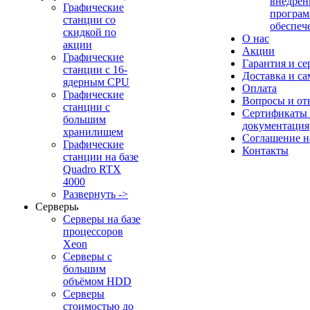
внедрен
Графические
програм
станции со
обеспеч
скидкой по
О нас
акции
Акции
Графические
Гарантия и се
станции с 16-
Доставка и с
ядерным CPU
Оплата
Графические
Вопросы и от
станции с
Сертификаты
большим
документация
хранилищем
Соглашение 
Графические
Контакты
станции на базе
Quadro RTX
4000
Развернуть ->
Серверы
Серверы на базе
процессоров
Xeon
Серверы с
большим
объёмом HDD
Серверы
стоимостью до