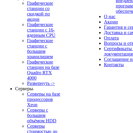
внедрен
Графические
програм
станции со
обеспеч
скидкой по
О нас
акции
Акции
Графические
Гарантия и се
станции с 16-
Доставка и с
ядерным CPU
Оплата
Графические
Вопросы и от
станции с
Сертификаты
большим
документация
хранилищем
Соглашение 
Графические
Контакты
станции на базе
Quadro RTX
4000
Развернуть ->
Серверы
Серверы на базе
процессоров
Xeon
Серверы с
большим
объёмом HDD
Серверы
стоимостью до