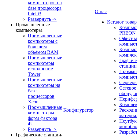
компьютеров на
базе процессора
О нас
Intel i3
Развернуть ->
Каталог товар
Промышленные
Компью
компьютеры
PREON
Промышленные
Офисны
компьютеры с
компью
большим
Компью
объёмом RAM
компле
Промышленные
Графиче
компьютеры
станции
исполнение
Промыш
Tower
компью
Промышленные
Сервер
компьютеры на
Сетевое
базе
оборудо
процессоров
Перифе
Xeon
Компле
Промышленные
Конфигуратор
Расходн
компьютеры
материа
форм-фактора
Ноутбук
4U
монобл
Развернуть ->
Разрабо
Графические станции