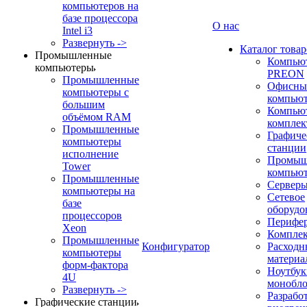
компьютеров на
базе процессора
О нас
Intel i3
Развернуть ->
Каталог товар
Промышленные
Компью
компьютеры
PREON
Промышленные
Офисны
компьютеры с
компью
большим
Компью
объёмом RAM
компле
Промышленные
Графиче
компьютеры
станции
исполнение
Промыш
Tower
компью
Промышленные
Сервер
компьютеры на
Сетевое
базе
оборудо
процессоров
Перифе
Xeon
Компле
Промышленные
Конфигуратор
Расходн
компьютеры
материа
форм-фактора
Ноутбук
4U
монобл
Развернуть ->
Разрабо
Графические станции