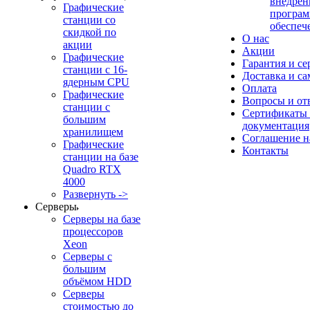
внедрен
Графические
програм
станции со
обеспеч
скидкой по
О нас
акции
Акции
Графические
Гарантия и се
станции с 16-
Доставка и с
ядерным CPU
Оплата
Графические
Вопросы и от
станции с
Сертификаты
большим
документация
хранилищем
Соглашение 
Графические
Контакты
станции на базе
Quadro RTX
4000
Развернуть ->
Серверы
Серверы на базе
процессоров
Xeon
Серверы с
большим
объёмом HDD
Серверы
стоимостью до