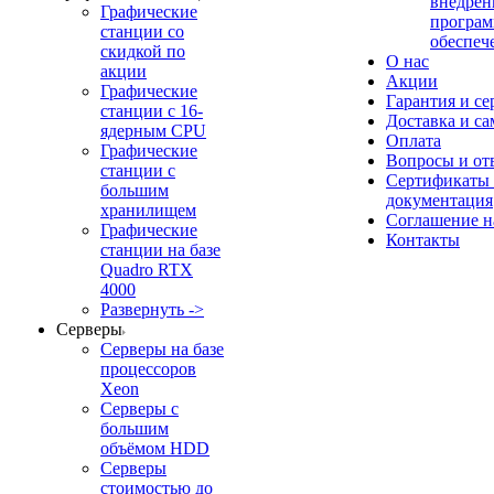
внедрен
Графические
програм
станции со
обеспеч
скидкой по
О нас
акции
Акции
Графические
Гарантия и се
станции с 16-
Доставка и с
ядерным CPU
Оплата
Графические
Вопросы и от
станции с
Сертификаты
большим
документация
хранилищем
Соглашение 
Графические
Контакты
станции на базе
Quadro RTX
4000
Развернуть ->
Серверы
Серверы на базе
процессоров
Xeon
Серверы с
большим
объёмом HDD
Серверы
стоимостью до