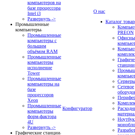
компьютеров на
базе процессора
О нас
Intel i3
Развернуть ->
Каталог товар
Промышленные
Компью
компьютеры
PREON
Промышленные
Офисны
компьютеры с
компью
большим
Компью
объёмом RAM
компле
Промышленные
Графиче
компьютеры
станции
исполнение
Промыш
Tower
компью
Промышленные
Сервер
компьютеры на
Сетевое
базе
оборудо
процессоров
Перифе
Xeon
Компле
Промышленные
Конфигуратор
Расходн
компьютеры
материа
форм-фактора
Ноутбук
4U
монобл
Развернуть ->
Разрабо
Графические станции