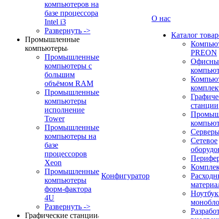
компьютеров на
базе процессора
О нас
Intel i3
Развернуть ->
Каталог товар
Промышленные
Компью
компьютеры
PREON
Промышленные
Офисны
компьютеры с
компью
большим
Компью
объёмом RAM
компле
Промышленные
Графиче
компьютеры
станции
исполнение
Промыш
Tower
компью
Промышленные
Сервер
компьютеры на
Сетевое
базе
оборудо
процессоров
Перифе
Xeon
Компле
Промышленные
Конфигуратор
Расходн
компьютеры
материа
форм-фактора
Ноутбук
4U
монобл
Развернуть ->
Разрабо
Графические станции