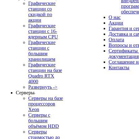
внедрен
Графические
програм
станции со
обеспеч
скидкой по
О нас
акции
Акции
Графические
Гарантия и се
станции с 16-
Доставка и с
ядерным CPU
Оплата
Графические
Вопросы и от
станции с
Сертификаты
большим
документация
хранилищем
Соглашение 
Графические
Контакты
станции на базе
Quadro RTX
4000
Развернуть ->
Серверы
Серверы на базе
процессоров
Xeon
Серверы с
большим
объёмом HDD
Серверы
стоимостью до