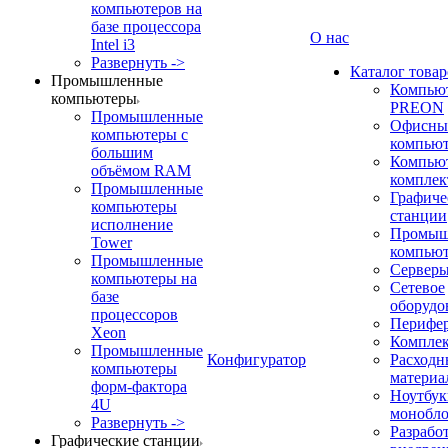
компьютеров на
базе процессора
О нас
Intel i3
Развернуть ->
Каталог товар
Промышленные
Компью
компьютеры
PREON
Промышленные
Офисны
компьютеры с
компью
большим
Компью
объёмом RAM
компле
Промышленные
Графиче
компьютеры
станции
исполнение
Промыш
Tower
компью
Промышленные
Сервер
компьютеры на
Сетевое
базе
оборудо
процессоров
Перифе
Xeon
Компле
Промышленные
Конфигуратор
Расходн
компьютеры
материа
форм-фактора
Ноутбук
4U
монобл
Развернуть ->
Разрабо
Графические станции