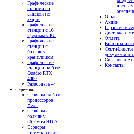
внедрен
Графические
програм
станции со
обеспеч
скидкой по
О нас
акции
Акции
Графические
Гарантия и се
станции с 16-
Доставка и с
ядерным CPU
Оплата
Графические
Вопросы и от
станции с
Сертификаты
большим
документация
хранилищем
Соглашение 
Графические
Контакты
станции на базе
Quadro RTX
4000
Развернуть ->
Серверы
Серверы на базе
процессоров
Xeon
Серверы с
большим
объёмом HDD
Серверы
стоимостью до