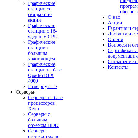
внедрен
Графические
програм
станции со
обеспеч
скидкой по
О нас
акции
Акции
Графические
Гарантия и се
станции с 16-
Доставка и с
ядерным CPU
Оплата
Графические
Вопросы и от
станции с
Сертификаты
большим
документация
хранилищем
Соглашение 
Графические
Контакты
станции на базе
Quadro RTX
4000
Развернуть ->
Серверы
Серверы на базе
процессоров
Xeon
Серверы с
большим
объёмом HDD
Серверы
стоимостью до