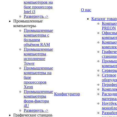
компьютеров на
базе процессора
О нас
Intel i3
Развернуть ->
Каталог товар
Промышленные
Компью
компьютеры
PREON
Промышленные
Офисны
компьютеры с
компью
большим
Компью
объёмом RAM
компле
Промышленные
Графиче
компьютеры
станции
исполнение
Промыш
Tower
компью
Промышленные
Сервер
компьютеры на
Сетевое
базе
оборудо
процессоров
Перифе
Xeon
Компле
Промышленные
Конфигуратор
Расходн
компьютеры
материа
форм-фактора
Ноутбук
4U
монобл
Развернуть ->
Разрабо
Графические станции