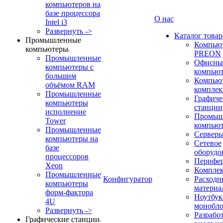
компьютеров на
базе процессора
О нас
Intel i3
Развернуть ->
Каталог товар
Промышленные
Компью
компьютеры
PREON
Промышленные
Офисны
компьютеры с
компью
большим
Компью
объёмом RAM
компле
Промышленные
Графиче
компьютеры
станции
исполнение
Промыш
Tower
компью
Промышленные
Сервер
компьютеры на
Сетевое
базе
оборудо
процессоров
Перифе
Xeon
Компле
Промышленные
Конфигуратор
Расходн
компьютеры
материа
форм-фактора
Ноутбук
4U
монобл
Развернуть ->
Разрабо
Графические станции