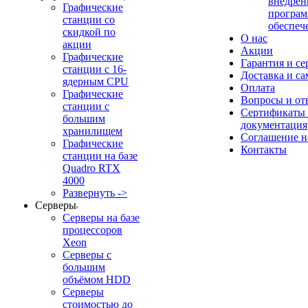
внедрен
Графические
програм
станции со
обеспеч
скидкой по
О нас
акции
Акции
Графические
Гарантия и се
станции с 16-
Доставка и с
ядерным CPU
Оплата
Графические
Вопросы и от
станции с
Сертификаты
большим
документация
хранилищем
Соглашение 
Графические
Контакты
станции на базе
Quadro RTX
4000
Развернуть ->
Серверы
Серверы на базе
процессоров
Xeon
Серверы с
большим
объёмом HDD
Серверы
стоимостью до