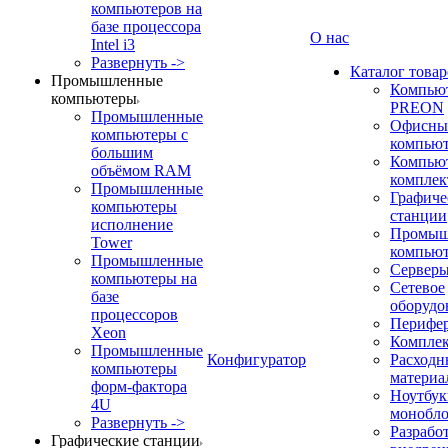
компьютеров на
базе процессора
О нас
Intel i3
Развернуть ->
Каталог товар
Промышленные
Компью
компьютеры
PREON
Промышленные
Офисны
компьютеры с
компью
большим
Компью
объёмом RAM
компле
Промышленные
Графиче
компьютеры
станции
исполнение
Промыш
Tower
компью
Промышленные
Сервер
компьютеры на
Сетевое
базе
оборудо
процессоров
Перифе
Xeon
Компле
Промышленные
Конфигуратор
Расходн
компьютеры
материа
форм-фактора
Ноутбук
4U
монобл
Развернуть ->
Разрабо
Графические станции