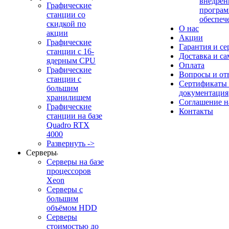
внедрен
Графические
програм
станции со
обеспеч
скидкой по
О нас
акции
Акции
Графические
Гарантия и се
станции с 16-
Доставка и с
ядерным CPU
Оплата
Графические
Вопросы и от
станции с
Сертификаты
большим
документация
хранилищем
Соглашение 
Графические
Контакты
станции на базе
Quadro RTX
4000
Развернуть ->
Серверы
Серверы на базе
процессоров
Xeon
Серверы с
большим
объёмом HDD
Серверы
стоимостью до