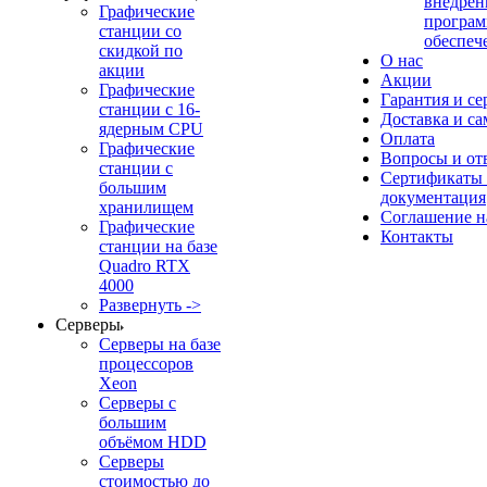
внедрен
Графические
програм
станции со
обеспеч
скидкой по
О нас
акции
Акции
Графические
Гарантия и се
станции с 16-
Доставка и с
ядерным CPU
Оплата
Графические
Вопросы и от
станции с
Сертификаты
большим
документация
хранилищем
Соглашение 
Графические
Контакты
станции на базе
Quadro RTX
4000
Развернуть ->
Серверы
Серверы на базе
процессоров
Xeon
Серверы с
большим
объёмом HDD
Серверы
стоимостью до