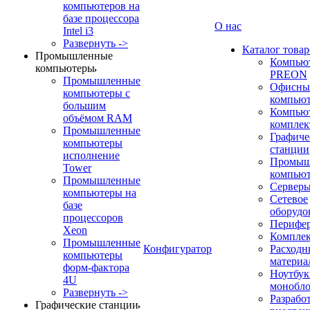
компьютеров на
базе процессора
О нас
Intel i3
Развернуть ->
Каталог товар
Промышленные
Компью
компьютеры
PREON
Промышленные
Офисны
компьютеры с
компью
большим
Компью
объёмом RAM
компле
Промышленные
Графиче
компьютеры
станции
исполнение
Промыш
Tower
компью
Промышленные
Сервер
компьютеры на
Сетевое
базе
оборудо
процессоров
Перифе
Xeon
Компле
Промышленные
Конфигуратор
Расходн
компьютеры
материа
форм-фактора
Ноутбук
4U
монобл
Развернуть ->
Разрабо
Графические станции