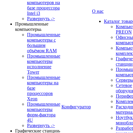
компьютеров на
базе процессора
О нас
Intel i3
Развернуть ->
Каталог товар
Промышленные
Компью
компьютеры
PREON
Промышленные
Офисны
компьютеры с
компью
большим
Компью
объёмом RAM
компле
Промышленные
Графиче
компьютеры
станции
исполнение
Промыш
Tower
компью
Промышленные
Сервер
компьютеры на
Сетевое
базе
оборудо
процессоров
Перифе
Xeon
Компле
Промышленные
Конфигуратор
Расходн
компьютеры
материа
форм-фактора
Ноутбук
4U
монобл
Развернуть ->
Разрабо
Графические станции