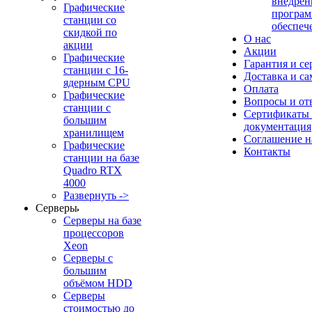
внедрен
Графические
програм
станции со
обеспеч
скидкой по
О нас
акции
Акции
Графические
Гарантия и се
станции с 16-
Доставка и с
ядерным CPU
Оплата
Графические
Вопросы и от
станции с
Сертификаты
большим
документация
хранилищем
Соглашение 
Графические
Контакты
станции на базе
Quadro RTX
4000
Развернуть ->
Серверы
Серверы на базе
процессоров
Xeon
Серверы с
большим
объёмом HDD
Серверы
стоимостью до