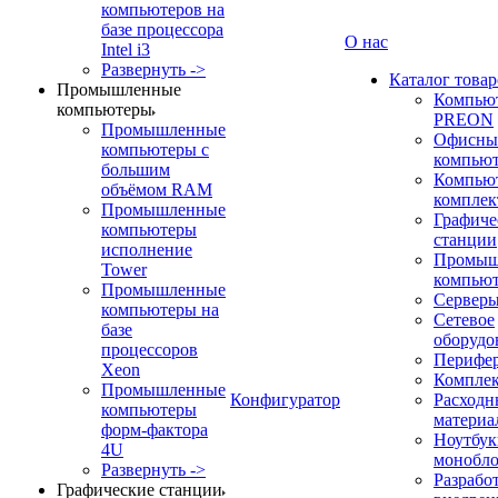
компьютеров на
базе процессора
О нас
Intel i3
Развернуть ->
Каталог товар
Промышленные
Компью
компьютеры
PREON
Промышленные
Офисны
компьютеры с
компью
большим
Компью
объёмом RAM
компле
Промышленные
Графиче
компьютеры
станции
исполнение
Промыш
Tower
компью
Промышленные
Сервер
компьютеры на
Сетевое
базе
оборудо
процессоров
Перифе
Xeon
Компле
Промышленные
Конфигуратор
Расходн
компьютеры
материа
форм-фактора
Ноутбук
4U
монобл
Развернуть ->
Разрабо
Графические станции