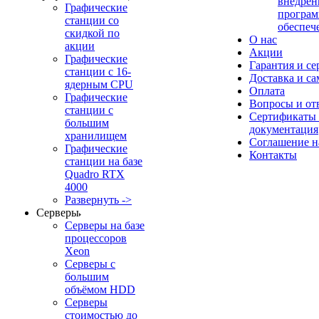
внедрен
Графические
програм
станции со
обеспеч
скидкой по
О нас
акции
Акции
Графические
Гарантия и се
станции с 16-
Доставка и с
ядерным CPU
Оплата
Графические
Вопросы и от
станции с
Сертификаты
большим
документация
хранилищем
Соглашение 
Графические
Контакты
станции на базе
Quadro RTX
4000
Развернуть ->
Серверы
Серверы на базе
процессоров
Xeon
Серверы с
большим
объёмом HDD
Серверы
стоимостью до