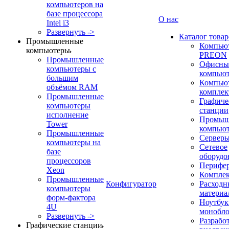
компьютеров на
базе процессора
О нас
Intel i3
Развернуть ->
Каталог товар
Промышленные
Компью
компьютеры
PREON
Промышленные
Офисны
компьютеры с
компью
большим
Компью
объёмом RAM
компле
Промышленные
Графиче
компьютеры
станции
исполнение
Промыш
Tower
компью
Промышленные
Сервер
компьютеры на
Сетевое
базе
оборудо
процессоров
Перифе
Xeon
Компле
Промышленные
Конфигуратор
Расходн
компьютеры
материа
форм-фактора
Ноутбук
4U
монобл
Развернуть ->
Разрабо
Графические станции