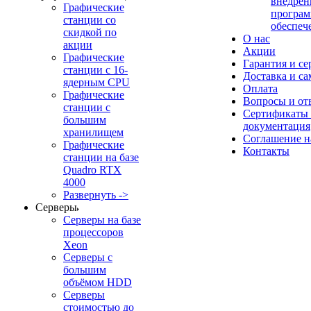
внедрен
Графические
програм
станции со
обеспеч
скидкой по
О нас
акции
Акции
Графические
Гарантия и се
станции с 16-
Доставка и с
ядерным CPU
Оплата
Графические
Вопросы и от
станции с
Сертификаты
большим
документация
хранилищем
Соглашение 
Графические
Контакты
станции на базе
Quadro RTX
4000
Развернуть ->
Серверы
Серверы на базе
процессоров
Xeon
Серверы с
большим
объёмом HDD
Серверы
стоимостью до