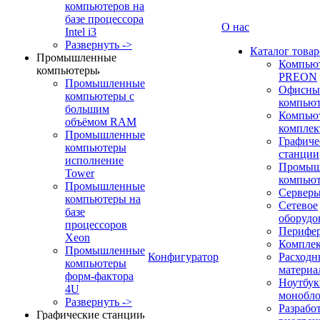
компьютеров на
базе процессора
О нас
Intel i3
Развернуть ->
Каталог товар
Промышленные
Компью
компьютеры
PREON
Промышленные
Офисны
компьютеры с
компью
большим
Компью
объёмом RAM
компле
Промышленные
Графиче
компьютеры
станции
исполнение
Промыш
Tower
компью
Промышленные
Сервер
компьютеры на
Сетевое
базе
оборудо
процессоров
Перифе
Xeon
Компле
Промышленные
Конфигуратор
Расходн
компьютеры
материа
форм-фактора
Ноутбук
4U
монобл
Развернуть ->
Разрабо
Графические станции