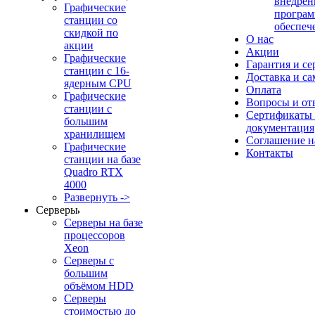
внедрен
Графические
програм
станции со
обеспеч
скидкой по
О нас
акции
Акции
Графические
Гарантия и се
станции с 16-
Доставка и с
ядерным CPU
Оплата
Графические
Вопросы и от
станции с
Сертификаты
большим
документация
хранилищем
Соглашение 
Графические
Контакты
станции на базе
Quadro RTX
4000
Развернуть ->
Серверы
Серверы на базе
процессоров
Xeon
Серверы с
большим
объёмом HDD
Серверы
стоимостью до