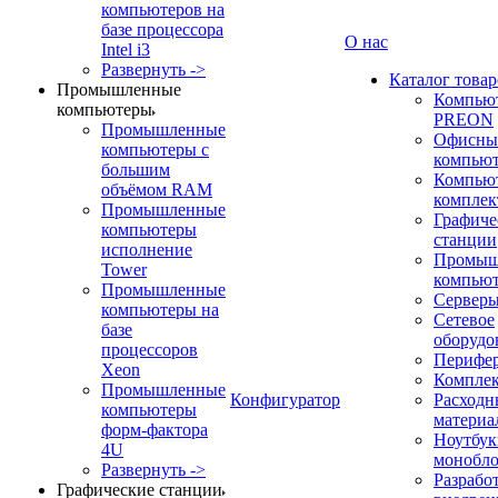
компьютеров на
базе процессора
О нас
Intel i3
Развернуть ->
Каталог товар
Промышленные
Компью
компьютеры
PREON
Промышленные
Офисны
компьютеры с
компью
большим
Компью
объёмом RAM
компле
Промышленные
Графиче
компьютеры
станции
исполнение
Промыш
Tower
компью
Промышленные
Сервер
компьютеры на
Сетевое
базе
оборудо
процессоров
Перифе
Xeon
Компле
Промышленные
Конфигуратор
Расходн
компьютеры
материа
форм-фактора
Ноутбук
4U
монобл
Развернуть ->
Разрабо
Графические станции