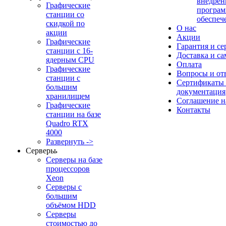
внедрен
Графические
програм
станции со
обеспеч
скидкой по
О нас
акции
Акции
Графические
Гарантия и се
станции с 16-
Доставка и с
ядерным CPU
Оплата
Графические
Вопросы и от
станции с
Сертификаты
большим
документация
хранилищем
Соглашение 
Графические
Контакты
станции на базе
Quadro RTX
4000
Развернуть ->
Серверы
Серверы на базе
процессоров
Xeon
Серверы с
большим
объёмом HDD
Серверы
стоимостью до