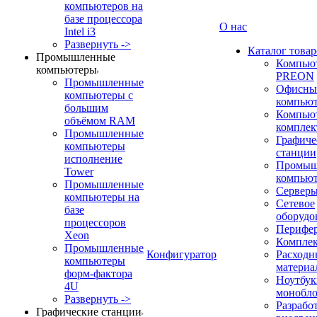
компьютеров на
базе процессора
О нас
Intel i3
Развернуть ->
Каталог товар
Промышленные
Компью
компьютеры
PREON
Промышленные
Офисны
компьютеры с
компью
большим
Компью
объёмом RAM
компле
Промышленные
Графиче
компьютеры
станции
исполнение
Промыш
Tower
компью
Промышленные
Сервер
компьютеры на
Сетевое
базе
оборудо
процессоров
Перифе
Xeon
Компле
Промышленные
Конфигуратор
Расходн
компьютеры
материа
форм-фактора
Ноутбук
4U
монобл
Развернуть ->
Разрабо
Графические станции