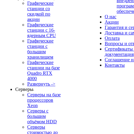
внедрен
Графические
програм
станции со
обеспеч
скидкой по
О нас
акции
Акции
Графические
Гарантия и се
станции с 16-
Доставка и с
ядерным CPU
Оплата
Графические
Вопросы и от
станции с
Сертификаты
большим
документация
хранилищем
Соглашение 
Графические
Контакты
станции на базе
Quadro RTX
4000
Развернуть ->
Серверы
Серверы на базе
процессоров
Xeon
Серверы с
большим
объёмом HDD
Серверы
стоимостью до