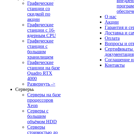
внедрен
Графические
програм
станции со
обеспеч
скидкой по
О нас
акции
Акции
Графические
Гарантия и се
станции с 16-
Доставка и с
ядерным CPU
Оплата
Графические
Вопросы и от
станции с
Сертификаты
большим
документация
хранилищем
Соглашение 
Графические
Контакты
станции на базе
Quadro RTX
4000
Развернуть ->
Серверы
Серверы на базе
процессоров
Xeon
Серверы с
большим
объёмом HDD
Серверы
стоимостью до