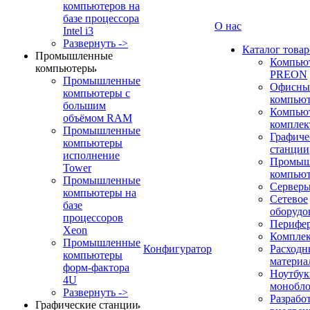
компьютеров на
базе процессора
О нас
Intel i3
Развернуть ->
Каталог товар
Промышленные
Компью
компьютеры
PREON
Промышленные
Офисны
компьютеры с
компью
большим
Компью
объёмом RAM
компле
Промышленные
Графиче
компьютеры
станции
исполнение
Промыш
Tower
компью
Промышленные
Сервер
компьютеры на
Сетевое
базе
оборудо
процессоров
Перифе
Xeon
Компле
Промышленные
Конфигуратор
Расходн
компьютеры
материа
форм-фактора
Ноутбук
4U
монобл
Развернуть ->
Разрабо
Графические станции