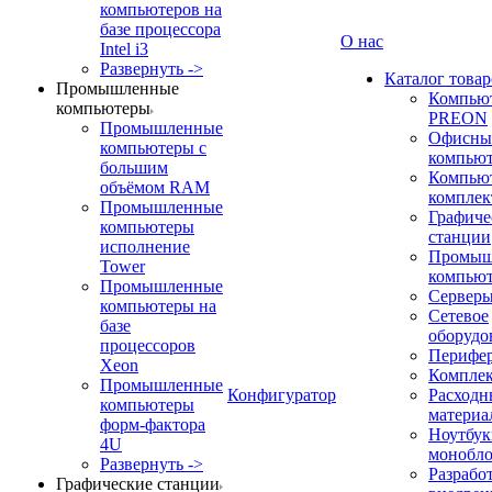
компьютеров на
базе процессора
О нас
Intel i3
Развернуть ->
Каталог товар
Промышленные
Компью
компьютеры
PREON
Промышленные
Офисны
компьютеры с
компью
большим
Компью
объёмом RAM
компле
Промышленные
Графиче
компьютеры
станции
исполнение
Промыш
Tower
компью
Промышленные
Сервер
компьютеры на
Сетевое
базе
оборудо
процессоров
Перифе
Xeon
Компле
Промышленные
Конфигуратор
Расходн
компьютеры
материа
форм-фактора
Ноутбук
4U
монобл
Развернуть ->
Разрабо
Графические станции