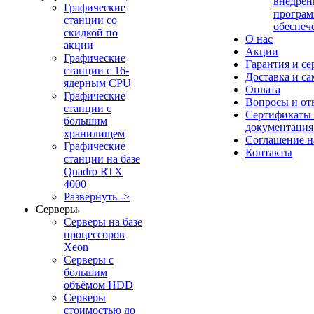
внедрен
Графические
програм
станции со
обеспеч
скидкой по
О нас
акции
Акции
Графические
Гарантия и се
станции с 16-
Доставка и с
ядерным CPU
Оплата
Графические
Вопросы и от
станции с
Сертификаты
большим
документация
хранилищем
Соглашение 
Графические
Контакты
станции на базе
Quadro RTX
4000
Развернуть ->
Серверы
Серверы на базе
процессоров
Xeon
Серверы с
большим
объёмом HDD
Серверы
стоимостью до