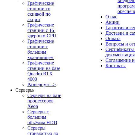
внедрен
Графические
програм
станции со
обеспеч
скидкой по
О нас
акции
Акции
Графические
Гарантия и се
станции с 16-
Доставка и с
ядерным CPU
Оплата
Графические
Вопросы и от
станции с
Сертификаты
большим
документация
хранилищем
Соглашение 
Графические
Контакты
станции на базе
Quadro RTX
4000
Развернуть ->
Серверы
Серверы на базе
процессоров
Xeon
Серверы с
большим
объёмом HDD
Серверы
стоимостью до