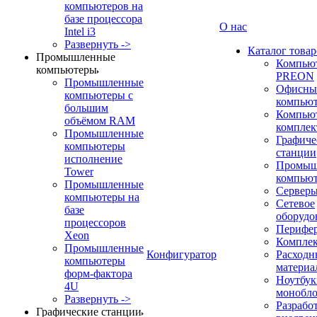
компьютеров на
базе процессора
О нас
Intel i3
Развернуть ->
Каталог товар
Промышленные
Компью
компьютеры
PREON
Промышленные
Офисны
компьютеры с
компью
большим
Компью
объёмом RAM
компле
Промышленные
Графиче
компьютеры
станции
исполнение
Промыш
Tower
компью
Промышленные
Сервер
компьютеры на
Сетевое
базе
оборудо
процессоров
Перифе
Xeon
Компле
Промышленные
Конфигуратор
Расходн
компьютеры
материа
форм-фактора
Ноутбук
4U
монобл
Развернуть ->
Разрабо
Графические станции