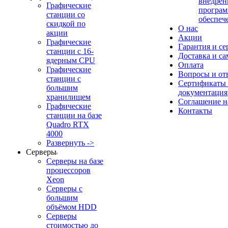
внедрен
Графические
програм
станции со
обеспеч
скидкой по
О нас
акции
Акции
Графические
Гарантия и се
станции с 16-
Доставка и с
ядерным CPU
Оплата
Графические
Вопросы и от
станции с
Сертификаты
большим
документация
хранилищем
Соглашение 
Графические
Контакты
станции на базе
Quadro RTX
4000
Развернуть ->
Серверы
Серверы на базе
процессоров
Xeon
Серверы с
большим
объёмом HDD
Серверы
стоимостью до