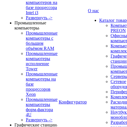
компьютеров на
базе процессора
О нас
Intel i3
Развернуть ->
Каталог товар
Промышленные
Компью
компьютеры
PREON
Промышленные
Офисны
компьютеры с
компью
большим
Компью
объёмом RAM
компле
Промышленные
Графиче
компьютеры
станции
исполнение
Промыш
Tower
компью
Промышленные
Сервер
компьютеры на
Сетевое
базе
оборудо
процессоров
Перифе
Xeon
Компле
Промышленные
Конфигуратор
Расходн
компьютеры
материа
форм-фактора
Ноутбук
4U
монобл
Развернуть ->
Разрабо
Графические станции