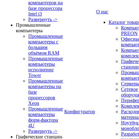
компьютеров на
базе процессора
О нас
Intel i3
Развернуть ->
Каталог товар
Промышленные
Компью
компьютеры
PREON
Промышленные
Офисны
компьютеры с
компью
большим
Компью
объёмом RAM
компле
Промышленные
Графиче
компьютеры
станции
исполнение
Промыш
Tower
компью
Промышленные
Сервер
компьютеры на
Сетевое
базе
оборудо
процессоров
Перифе
Xeon
Компле
Промышленные
Конфигуратор
Расходн
компьютеры
материа
форм-фактора
Ноутбук
4U
монобл
Развернуть ->
Разрабо
Графические станции