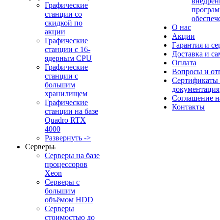
внедрен
Графические
програм
станции со
обеспеч
скидкой по
О нас
акции
Акции
Графические
Гарантия и се
станции с 16-
Доставка и с
ядерным CPU
Оплата
Графические
Вопросы и от
станции с
Сертификаты
большим
документация
хранилищем
Соглашение 
Графические
Контакты
станции на базе
Quadro RTX
4000
Развернуть ->
Серверы
Серверы на базе
процессоров
Xeon
Серверы с
большим
объёмом HDD
Серверы
стоимостью до