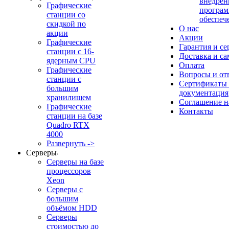
внедрен
Графические
програм
станции со
обеспеч
скидкой по
О нас
акции
Акции
Графические
Гарантия и се
станции с 16-
Доставка и с
ядерным CPU
Оплата
Графические
Вопросы и от
станции с
Сертификаты
большим
документация
хранилищем
Соглашение 
Графические
Контакты
станции на базе
Quadro RTX
4000
Развернуть ->
Серверы
Серверы на базе
процессоров
Xeon
Серверы с
большим
объёмом HDD
Серверы
стоимостью до