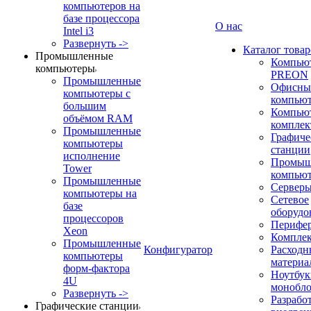
компьютеров на
базе процессора
О нас
Intel i3
Развернуть ->
Каталог товар
Промышленные
Компью
компьютеры
PREON
Промышленные
Офисны
компьютеры с
компью
большим
Компью
объёмом RAM
компле
Промышленные
Графиче
компьютеры
станции
исполнение
Промыш
Tower
компью
Промышленные
Сервер
компьютеры на
Сетевое
базе
оборудо
процессоров
Перифе
Xeon
Компле
Промышленные
Конфигуратор
Расходн
компьютеры
материа
форм-фактора
Ноутбук
4U
монобл
Развернуть ->
Разрабо
Графические станции