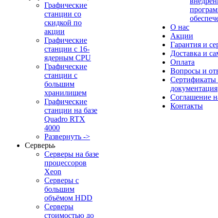
внедрен
Графические
програм
станции со
обеспеч
скидкой по
О нас
акции
Акции
Графические
Гарантия и се
станции с 16-
Доставка и с
ядерным CPU
Оплата
Графические
Вопросы и от
станции с
Сертификаты
большим
документация
хранилищем
Соглашение 
Графические
Контакты
станции на базе
Quadro RTX
4000
Развернуть ->
Серверы
Серверы на базе
процессоров
Xeon
Серверы с
большим
объёмом HDD
Серверы
стоимостью до