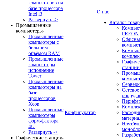
компьютеров на
базе процессора
О нас
Intel i3
Развернуть ->
Каталог товар
Промышленные
Компью
компьютеры
PREON
Промышленные
Офисны
компьютеры с
компью
большим
Компью
объёмом RAM
компле
Промышленные
Графиче
компьютеры
станции
исполнение
Промыш
Tower
компью
Промышленные
Сервер
компьютеры на
Сетевое
базе
оборудо
процессоров
Перифе
Xeon
Компле
Промышленные
Конфигуратор
Расходн
компьютеры
материа
форм-фактора
Ноутбук
4U
монобл
Развернуть ->
Разрабо
Графические станции