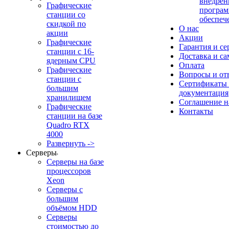
внедрен
Графические
програм
станции со
обеспеч
скидкой по
О нас
акции
Акции
Графические
Гарантия и се
станции с 16-
Доставка и с
ядерным CPU
Оплата
Графические
Вопросы и от
станции с
Сертификаты
большим
документация
хранилищем
Соглашение 
Графические
Контакты
станции на базе
Quadro RTX
4000
Развернуть ->
Серверы
Серверы на базе
процессоров
Xeon
Серверы с
большим
объёмом HDD
Серверы
стоимостью до