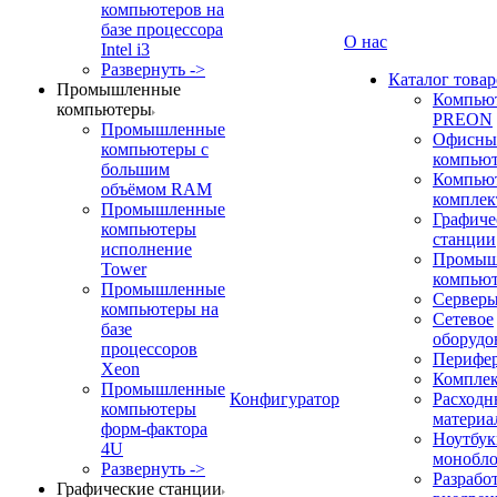
компьютеров на
базе процессора
О нас
Intel i3
Развернуть ->
Каталог товар
Промышленные
Компью
компьютеры
PREON
Промышленные
Офисны
компьютеры с
компью
большим
Компью
объёмом RAM
компле
Промышленные
Графиче
компьютеры
станции
исполнение
Промыш
Tower
компью
Промышленные
Сервер
компьютеры на
Сетевое
базе
оборудо
процессоров
Перифе
Xeon
Компле
Промышленные
Конфигуратор
Расходн
компьютеры
материа
форм-фактора
Ноутбук
4U
монобл
Развернуть ->
Разрабо
Графические станции