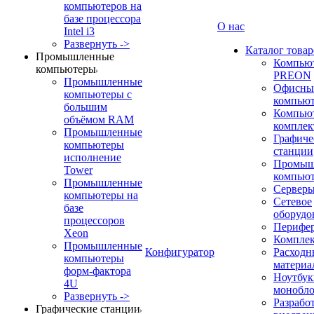
компьютеров на
базе процессора
О нас
Intel i3
Развернуть ->
Каталог товар
Промышленные
Компью
компьютеры
PREON
Промышленные
Офисны
компьютеры с
компью
большим
Компью
объёмом RAM
компле
Промышленные
Графиче
компьютеры
станции
исполнение
Промыш
Tower
компью
Промышленные
Сервер
компьютеры на
Сетевое
базе
оборудо
процессоров
Перифе
Xeon
Компле
Промышленные
Конфигуратор
Расходн
компьютеры
материа
форм-фактора
Ноутбук
4U
монобл
Развернуть ->
Разрабо
Графические станции