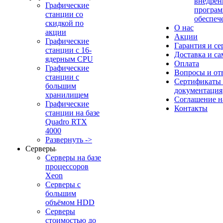
внедрен
Графические
програм
станции со
обеспеч
скидкой по
О нас
акции
Акции
Графические
Гарантия и се
станции с 16-
Доставка и с
ядерным CPU
Оплата
Графические
Вопросы и от
станции с
Сертификаты
большим
документация
хранилищем
Соглашение 
Графические
Контакты
станции на базе
Quadro RTX
4000
Развернуть ->
Серверы
Серверы на базе
процессоров
Xeon
Серверы с
большим
объёмом HDD
Серверы
стоимостью до