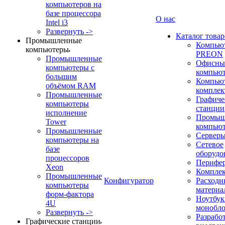
компьютеров на
базе процессора
О нас
Intel i3
Развернуть ->
Каталог товар
Промышленные
Компью
компьютеры
PREON
Промышленные
Офисны
компьютеры с
компью
большим
Компью
объёмом RAM
компле
Промышленные
Графиче
компьютеры
станции
исполнение
Промыш
Tower
компью
Промышленные
Сервер
компьютеры на
Сетевое
базе
оборудо
процессоров
Перифе
Xeon
Компле
Промышленные
Конфигуратор
Расходн
компьютеры
материа
форм-фактора
Ноутбук
4U
монобл
Развернуть ->
Разрабо
Графические станции