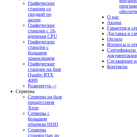
внедрен
Графические
програм
станции со
обеспеч
скидкой по
О нас
акции
Акции
Графические
Гарантия и се
станции с 16-
Доставка и с
ядерным CPU
Оплата
Графические
Вопросы и от
станции с
Сертификаты
большим
документация
хранилищем
Соглашение 
Графические
Контакты
станции на базе
Quadro RTX
4000
Развернуть ->
Серверы
Серверы на базе
процессоров
Xeon
Серверы с
большим
объёмом HDD
Серверы
стоимостью до