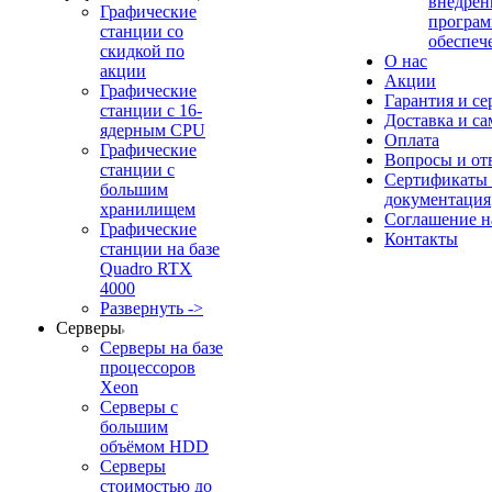
внедрен
Графические
програм
станции со
обеспеч
скидкой по
О нас
акции
Акции
Графические
Гарантия и се
станции с 16-
Доставка и с
ядерным CPU
Оплата
Графические
Вопросы и от
станции с
Сертификаты
большим
документация
хранилищем
Соглашение 
Графические
Контакты
станции на базе
Quadro RTX
4000
Развернуть ->
Серверы
Серверы на базе
процессоров
Xeon
Серверы с
большим
объёмом HDD
Серверы
стоимостью до