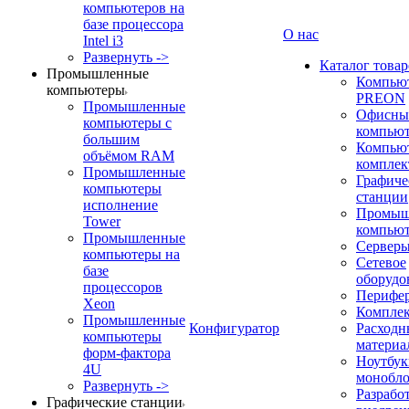
компьютеров на
базе процессора
О нас
Intel i3
Развернуть ->
Каталог товар
Промышленные
Компью
компьютеры
PREON
Промышленные
Офисны
компьютеры с
компью
большим
Компью
объёмом RAM
компле
Промышленные
Графиче
компьютеры
станции
исполнение
Промыш
Tower
компью
Промышленные
Сервер
компьютеры на
Сетевое
базе
оборудо
процессоров
Перифе
Xeon
Компле
Промышленные
Конфигуратор
Расходн
компьютеры
материа
форм-фактора
Ноутбук
4U
монобл
Развернуть ->
Разрабо
Графические станции