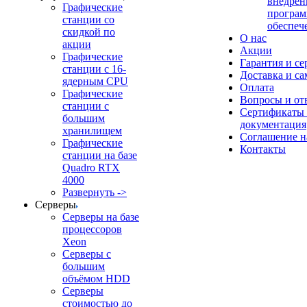
внедрен
Графические
програм
станции со
обеспеч
скидкой по
О нас
акции
Акции
Графические
Гарантия и се
станции с 16-
Доставка и с
ядерным CPU
Оплата
Графические
Вопросы и от
станции с
Сертификаты
большим
документация
хранилищем
Соглашение 
Графические
Контакты
станции на базе
Quadro RTX
4000
Развернуть ->
Серверы
Серверы на базе
процессоров
Xeon
Серверы с
большим
объёмом HDD
Серверы
стоимостью до