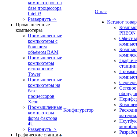
компьютеров на
базе процессора
О нас
Intel i3
Развернуть ->
Каталог товар
Промышленные
Компью
компьютеры
PREON
Промышленные
Офисны
компьютеры с
компью
большим
Компью
объёмом RAM
компле
Промышленные
Графиче
компьютеры
станции
исполнение
Промыш
Tower
компью
Промышленные
Сервер
компьютеры на
Сетевое
базе
оборудо
процессоров
Перифе
Xeon
Компле
Промышленные
Конфигуратор
Расходн
компьютеры
материа
форм-фактора
Ноутбук
4U
монобл
Развернуть ->
Разрабо
Графические станции