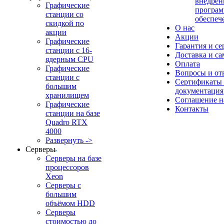
внедрен
Графические
програм
станции со
обеспеч
скидкой по
О нас
акции
Акции
Графические
Гарантия и се
станции с 16-
Доставка и с
ядерным CPU
Оплата
Графические
Вопросы и от
станции с
Сертификаты
большим
документация
хранилищем
Соглашение 
Графические
Контакты
станции на базе
Quadro RTX
4000
Развернуть ->
Серверы
Серверы на базе
процессоров
Xeon
Серверы с
большим
объёмом HDD
Серверы
стоимостью до