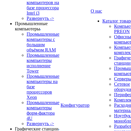
компьютеров на
базе процессора
О нас
Intel i3
Развернуть ->
Каталог товар
Промышленные
Компью
компьютеры
PREON
Промышленные
Офисны
компьютеры с
компью
большим
Компью
объёмом RAM
компле
Промышленные
Графиче
компьютеры
станции
исполнение
Промыш
Tower
компью
Промышленные
Сервер
компьютеры на
Сетевое
базе
оборудо
процессоров
Перифе
Xeon
Компле
Промышленные
Конфигуратор
Расходн
компьютеры
материа
форм-фактора
Ноутбук
4U
монобл
Развернуть ->
Разрабо
Графические станции