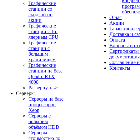
внедрен
Графические
програм
станции со
обеспеч
скидкой по
О нас
акции
Акции
Графические
Гарантия и се
станции с 16-
Доставка и с
ядерным CPU
Оплата
Графические
Вопросы и от
станции с
Сертификаты
большим
документация
хранилищем
Соглашение 
Графические
Контакты
станции на базе
Quadro RTX
4000
Развернуть ->
Серверы
Серверы на базе
процессоров
Xeon
Серверы с
большим
объёмом HDD
Серверы
стоимостью до