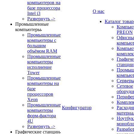
компьютеров на
базе процессора
О нас
Intel i3
Развернуть ->
Каталог товар
Промышленные
Компью
компьютеры
PREON
Промышленные
Офисны
компьютеры с
компью
большим
Компью
объёмом RAM
компле
Промышленные
Графиче
компьютеры
станции
исполнение
Промыш
Tower
компью
Промышленные
Сервер
компьютеры на
Сетевое
базе
оборудо
процессоров
Перифе
Xeon
Компле
Промышленные
Конфигуратор
Расходн
компьютеры
материа
форм-фактора
Ноутбук
4U
монобл
Развернуть ->
Разрабо
Графические станции