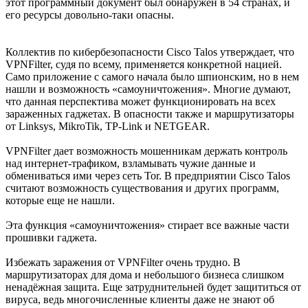
этот программный документ был обнаружен в 54 странах, и
его ресурсы довольно-таки опасны.
Коллектив по кибербезопасности Cisco Talos утверждает, что
VPNFilter, судя по всему, применяется конкретной нацией.
Само приложение с самого начала было шпионским, но в нем
нашли и возможность «самоуничтожения». Многие думают,
что данная перспектива может функционировать на всех
зараженных гаджетах. В опасности также и маршрутизаторы
от Linksys, MikroTik, TP-Link и NETGEAR.
VPNFilter дает возможность мошенникам держать контроль
над интернет-трафиком, взламывать чужие данные и
обмениваться ими через сеть Tor. В предприятии Cisco Talos
считают возможность существования и других программ,
которые еще не нашли.
Эта функция «самоуничтожения» стирает все важные части
прошивки гаджета.
Избежать заражения от VPNFilter очень трудно. В
маршрутизаторах для дома и небольшого бизнеса слишком
ненадёжная защита. Еще затруднительней будет защититься от
вируса, ведь многочисленные клиенты даже не знают об