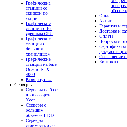
внедрен
Графические
програм
станции со
обеспеч
скидкой по
О нас
акции
Акции
Графические
Гарантия и се
станции с 16-
Доставка и с
ядерным CPU
Оплата
Графические
Вопросы и от
станции с
Сертификаты
большим
документация
хранилищем
Соглашение 
Графические
Контакты
станции на базе
Quadro RTX
4000
Развернуть ->
Серверы
Серверы на базе
процессоров
Xeon
Серверы с
большим
объёмом HDD
Серверы
стоимостью до