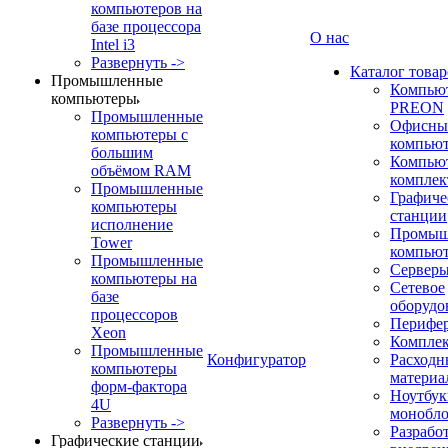
компьютеров на
базе процессора
О нас
Intel i3
Развернуть ->
Каталог товар
Промышленные
Компью
компьютеры
PREON
Промышленные
Офисны
компьютеры с
компью
большим
Компью
объёмом RAM
компле
Промышленные
Графиче
компьютеры
станции
исполнение
Промыш
Tower
компью
Промышленные
Сервер
компьютеры на
Сетевое
базе
оборудо
процессоров
Перифе
Xeon
Компле
Промышленные
Конфигуратор
Расходн
компьютеры
материа
форм-фактора
Ноутбук
4U
монобл
Развернуть ->
Разрабо
Графические станции