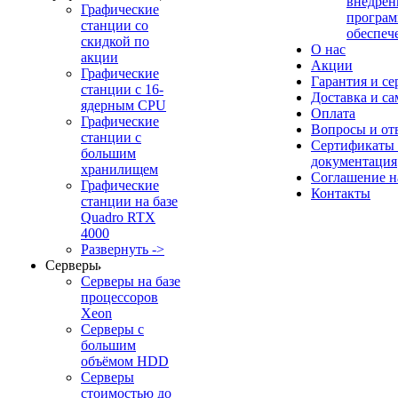
внедрен
Графические
програм
станции со
обеспеч
скидкой по
О нас
акции
Акции
Графические
Гарантия и се
станции с 16-
Доставка и с
ядерным CPU
Оплата
Графические
Вопросы и от
станции с
Сертификаты
большим
документация
хранилищем
Соглашение 
Графические
Контакты
станции на базе
Quadro RTX
4000
Развернуть ->
Серверы
Серверы на базе
процессоров
Xeon
Серверы с
большим
объёмом HDD
Серверы
стоимостью до