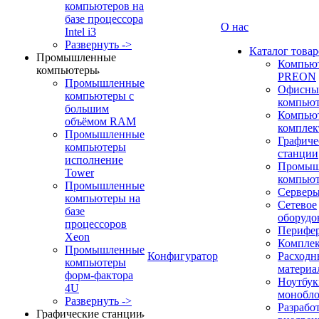
компьютеров на
базе процессора
О нас
Intel i3
Развернуть ->
Каталог товар
Промышленные
Компью
компьютеры
PREON
Промышленные
Офисны
компьютеры с
компью
большим
Компью
объёмом RAM
компле
Промышленные
Графиче
компьютеры
станции
исполнение
Промыш
Tower
компью
Промышленные
Сервер
компьютеры на
Сетевое
базе
оборудо
процессоров
Перифе
Xeon
Компле
Промышленные
Конфигуратор
Расходн
компьютеры
материа
форм-фактора
Ноутбук
4U
монобл
Развернуть ->
Разрабо
Графические станции