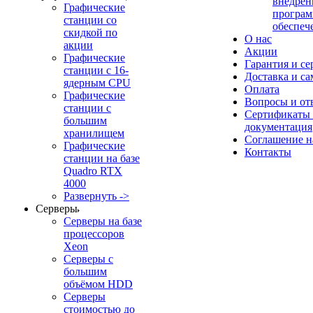
внедрен
Графические
програм
станции со
обеспеч
скидкой по
О нас
акции
Акции
Графические
Гарантия и се
станции с 16-
Доставка и с
ядерным CPU
Оплата
Графические
Вопросы и от
станции с
Сертификаты
большим
документация
хранилищем
Соглашение 
Графические
Контакты
станции на базе
Quadro RTX
4000
Развернуть ->
Серверы
Серверы на базе
процессоров
Xeon
Серверы с
большим
объёмом HDD
Серверы
стоимостью до