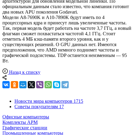
архитектурой для обновления модельной линейки. По
официальным данным стало известно, что компания готовит
два новых APU поколения Godavari.
Модели A8-7690K и A10-7890K будут иметь по 4
процессорных ядра и принесут лишь увеличенные частоты.
Так, первая модель будет работать на частоте 3,7 ГГц, а новый
флагман сможет похвастаться частотой 4,1 ГГц. Стоит
отметить 4 МБ кэш-памяти второго уровня, как и у
существующих решений. О GPU данных нет. Имеются
предположения, что AMD немного поднимет частоты и
графической подсистемы. TDP останется неизменным — 95
Вт.
Назад к списку
Новости мира компьютеров
1715
Советы покупателям
17
Офисные компьютеры
Комплекты АРМ
Графические станции
Промышленные компьютеры