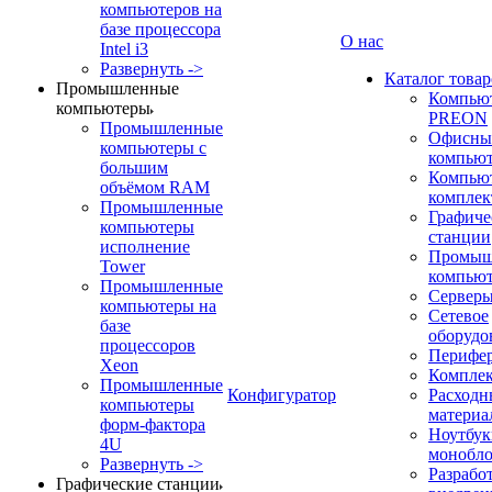
компьютеров на
базе процессора
О нас
Intel i3
Развернуть ->
Каталог товар
Промышленные
Компью
компьютеры
PREON
Промышленные
Офисны
компьютеры с
компью
большим
Компью
объёмом RAM
компле
Промышленные
Графиче
компьютеры
станции
исполнение
Промыш
Tower
компью
Промышленные
Сервер
компьютеры на
Сетевое
базе
оборудо
процессоров
Перифе
Xeon
Компле
Промышленные
Конфигуратор
Расходн
компьютеры
материа
форм-фактора
Ноутбук
4U
монобл
Развернуть ->
Разрабо
Графические станции