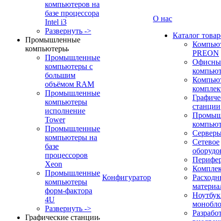
компьютеров на
базе процессора
О нас
Intel i3
Развернуть ->
Каталог товар
Промышленные
Компью
компьютеры
PREON
Промышленные
Офисны
компьютеры с
компью
большим
Компью
объёмом RAM
компле
Промышленные
Графиче
компьютеры
станции
исполнение
Промыш
Tower
компью
Промышленные
Сервер
компьютеры на
Сетевое
базе
оборудо
процессоров
Перифе
Xeon
Компле
Промышленные
Конфигуратор
Расходн
компьютеры
материа
форм-фактора
Ноутбук
4U
монобл
Развернуть ->
Разрабо
Графические станции