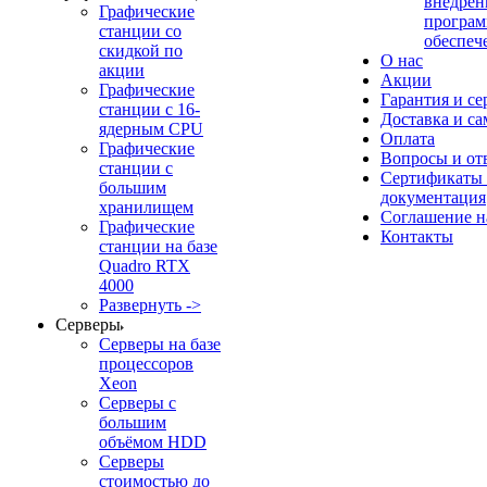
внедрен
Графические
програм
станции со
обеспеч
скидкой по
О нас
акции
Акции
Графические
Гарантия и се
станции с 16-
Доставка и с
ядерным CPU
Оплата
Графические
Вопросы и от
станции с
Сертификаты
большим
документация
хранилищем
Соглашение 
Графические
Контакты
станции на базе
Quadro RTX
4000
Развернуть ->
Серверы
Серверы на базе
процессоров
Xeon
Серверы с
большим
объёмом HDD
Серверы
стоимостью до