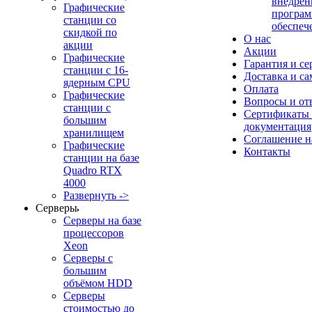
внедрен
Графические
програм
станции со
обеспеч
скидкой по
О нас
акции
Акции
Графические
Гарантия и се
станции с 16-
Доставка и с
ядерным CPU
Оплата
Графические
Вопросы и от
станции с
Сертификаты
большим
документация
хранилищем
Соглашение 
Графические
Контакты
станции на базе
Quadro RTX
4000
Развернуть ->
Серверы
Серверы на базе
процессоров
Xeon
Серверы с
большим
объёмом HDD
Серверы
стоимостью до