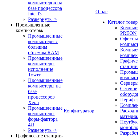
компьютеров на
базе процессора
О нас
Intel i3
Развернуть ->
Каталог товар
Промышленные
Компью
компьютеры
PREON
Промышленные
Офисны
компьютеры с
компью
большим
Компью
объёмом RAM
компле
Промышленные
Графиче
компьютеры
станции
исполнение
Промыш
Tower
компью
Промышленные
Сервер
компьютеры на
Сетевое
базе
оборудо
процессоров
Перифе
Xeon
Компле
Промышленные
Конфигуратор
Расходн
компьютеры
материа
форм-фактора
Ноутбук
4U
монобл
Развернуть ->
Разрабо
Графические станции