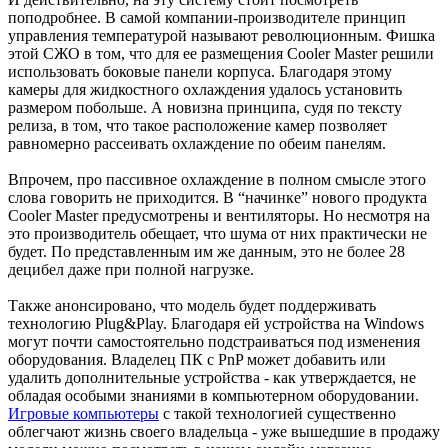
поподробнее. В самой компании-производителе принцип
управления температурой называют революционным. Фишка
этой СЖО в том, что для ее размещения Cooler Master решили
использовать боковые панели корпуса. Благодаря этому
камеры для жидкостного охлаждения удалось установить
размером побольше. А новизна принципа, судя по тексту
релиза, в том, что такое расположение камер позволяет
равномерно рассеивать охлаждение по обеим панелям.
Впрочем, про пассивное охлаждение в полном смысле этого
слова говорить не приходится. В “начинке” нового продукта
Cooler Master предусмотрены и вентиляторы. Но несмотря на
это производитель обещает, что шума от них практически не
будет. По представленным им же данным, это не более 28
децибел даже при полной нагрузке.
Также анонсировано, что модель будет поддерживать
технологию Plug&Play. Благодаря ей устройства на Windows
могут почти самостоятельно подстраиваться под изменения
оборудования. Владелец ПК с PnP может добавить или
удалить дополнительные устройства - как утверждается, не
обладая особыми знаниями в компьютерном оборудовании.
Игровые компьютеры
с такой технологией существенно
облегчают жизнь своего владельца - уже вышедшие в продажу