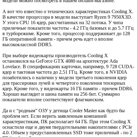
модели можно посмотреть в нашем онлайн-магазине.
А вот что известно о технических характеристиках Cooling X.
В качестве процессора в модели выступает Ryzen 9 7950X3D.
У этого CPU 16 ядер, рассчитанных на 32 потока. У чипа
приличные показатели частоты - 4.2 ГГц базовых и до 5.7 ГГц
в турборежиме. Кроме того, процессор поддерживает до 128
ГБ оперативной памяти - причем речь идет о вполне
высококлассной DDR5.
При выборе видеокарты производитель Cooling X
остановился на GeForce GTX 4080 на архитектуре Ada
Lovelace. В спецификациях карточки, например, 9 728 CUDA-
ядер и тактовая частота до 2,51 ГГц. Кроме того, в NVIDIA
позаботились о наличии у модели третьего поколения ядер
для трассировки лучей и четвертого поколения тензорных
ядер. Кроме того, у видеокарты 16 ГБ памяти - причем DDR6.
Хорошо выглядит и шина памяти на 256 бит. Суммарно
показатели вполне соответствуют флагманским.
Да и с “родным” ОЗУ у детища Cooler Master как будто бы
проблем нет. Если верить заявленным компанией
характеристикам, ПК располагает 64 ГБ. При этом Cooling X
оснастили еще и двумя твердотельными накопителями с PCIe
4.0. Объем у предустановленных SSD тоже приличный - по 2