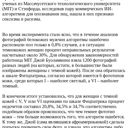
ученых из Массачусетского технологического университета
(MIT) и Стэнфорда, исследовав пару коммерческих ИИ-
алгоритмов для опознавания лиц, нашла в них признаки
сексизма и расизма.
Во время эксперимента стало ясно, что в течение анализов
фотографий белокожих мужчин алгоритмы ошибочно
распознали пол только в 0,8% случаев, а в ситуации
темнокожих женщин процент неправильных результатов
насчитывал около 30%. Для обнаружения закономерностей
работница MIT Джой Буоламвини взяла 1200 фотографий
разных людей (на которых, кстати, в большинстве были
изображены женщины с темной кожей). После она обратилась
к шкале Фитцпатрика, согласно которой имеется 6 фототипов
кожи, среди которых I – наиболее светлый, а VI – наиболее
темный.
В конечном итоге установилось, что для женщин с темной
кожей с V, V или VI оценками по шкале Фицпатрика процент
недочетов составил 20,8%, 34,5% и 34,7% соответственно.
подобным образом прояснилось, что чем темнее фототип
кожи – тем больше возможность того, что алгоритм ошибется.
К тому же, Джой (сама являвшаяся афроамериканкой) сделала
попытки проверить свои фото, и узнала, что алгоритмы либо