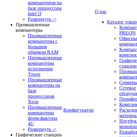
компьютеров на
базе процессора
О нас
Intel i3
Развернуть ->
Каталог товар
Промышленные
Компью
компьютеры
PREON
Промышленные
Офисны
компьютеры с
компью
большим
Компью
объёмом RAM
компле
Промышленные
Графиче
компьютеры
станции
исполнение
Промыш
Tower
компью
Промышленные
Сервер
компьютеры на
Сетевое
базе
оборудо
процессоров
Перифе
Xeon
Компле
Промышленные
Конфигуратор
Расходн
компьютеры
материа
форм-фактора
Ноутбук
4U
монобл
Развернуть ->
Разрабо
Графические станции