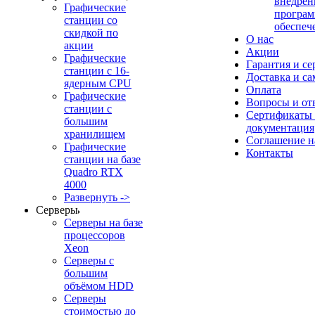
внедрен
Графические
програм
станции со
обеспеч
скидкой по
О нас
акции
Акции
Графические
Гарантия и се
станции с 16-
Доставка и с
ядерным CPU
Оплата
Графические
Вопросы и от
станции с
Сертификаты
большим
документация
хранилищем
Соглашение 
Графические
Контакты
станции на базе
Quadro RTX
4000
Развернуть ->
Серверы
Серверы на базе
процессоров
Xeon
Серверы с
большим
объёмом HDD
Серверы
стоимостью до