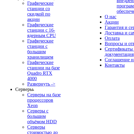
внедрен
Графические
програм
станции со
обеспеч
скидкой по
О нас
акции
Акции
Графические
Гарантия и се
станции с 16-
Доставка и с
ядерным CPU
Оплата
Графические
Вопросы и от
станции с
Сертификаты
большим
документация
хранилищем
Соглашение 
Графические
Контакты
станции на базе
Quadro RTX
4000
Развернуть ->
Серверы
Серверы на базе
процессоров
Xeon
Серверы с
большим
объёмом HDD
Серверы
стоимостью до