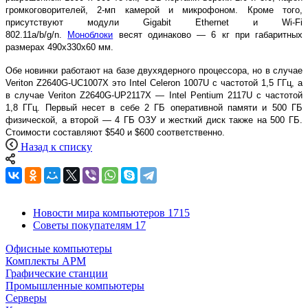
громкоговорителей, 2-мп камерой и микрофоном. Кроме того,
присутствуют модули Gigabit Ethernet и Wi-Fi
802.11a/b/g/n.
Моноблоки
весят одинаково — 6 кг при габаритных
размерах 490х330х60 мм.
Обе новинки работают на базе двухядерного процессора, но в случае
Veriton Z2640G-UC1007X это Intel Celeron 1007U с частотой 1,5 ГГц, а
в случае Veriton Z2640G-UP2117X — Intel Pentium 2117U с частотой
1,8 ГГц. Первый несет в себе 2 ГБ оперативной памяти и 500 ГБ
физической, а второй — 4 ГБ ОЗУ и жесткий диск также на 500 ГБ.
Стоимости составляют $540 и $600 соответственно.
Назад к списку
Новости мира компьютеров
1715
Советы покупателям
17
Офисные компьютеры
Комплекты АРМ
Графические станции
Промышленные компьютеры
Серверы