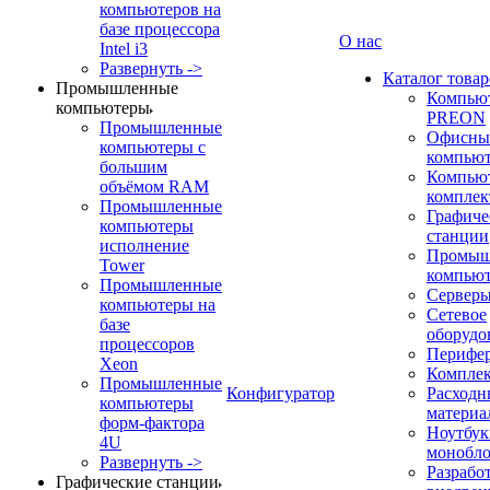
компьютеров на
базе процессора
О нас
Intel i3
Развернуть ->
Каталог товар
Промышленные
Компью
компьютеры
PREON
Промышленные
Офисны
компьютеры с
компью
большим
Компью
объёмом RAM
компле
Промышленные
Графиче
компьютеры
станции
исполнение
Промыш
Tower
компью
Промышленные
Сервер
компьютеры на
Сетевое
базе
оборудо
процессоров
Перифе
Xeon
Компле
Промышленные
Конфигуратор
Расходн
компьютеры
материа
форм-фактора
Ноутбук
4U
монобл
Развернуть ->
Разрабо
Графические станции