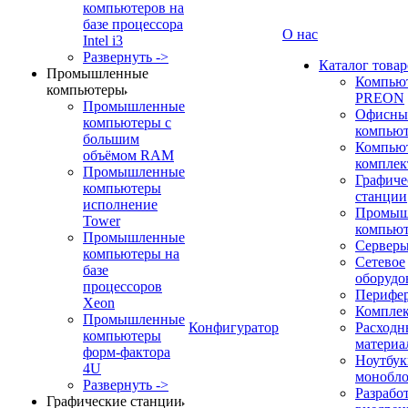
компьютеров на
базе процессора
О нас
Intel i3
Развернуть ->
Каталог товар
Промышленные
Компью
компьютеры
PREON
Промышленные
Офисны
компьютеры с
компью
большим
Компью
объёмом RAM
компле
Промышленные
Графиче
компьютеры
станции
исполнение
Промыш
Tower
компью
Промышленные
Сервер
компьютеры на
Сетевое
базе
оборудо
процессоров
Перифе
Xeon
Компле
Промышленные
Конфигуратор
Расходн
компьютеры
материа
форм-фактора
Ноутбук
4U
монобл
Развернуть ->
Разрабо
Графические станции