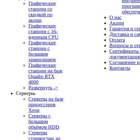
внедрен
Графические
програм
станции со
обеспеч
скидкой по
О нас
акции
Акции
Графические
Гарантия и се
станции с 16-
Доставка и с
ядерным CPU
Оплата
Графические
Вопросы и от
станции с
Сертификаты
большим
документация
хранилищем
Соглашение 
Графические
Контакты
станции на базе
Quadro RTX
4000
Развернуть ->
Серверы
Серверы на базе
процессоров
Xeon
Серверы с
большим
объёмом HDD
Серверы
стоимостью до