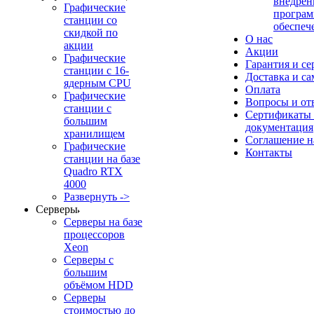
внедрен
Графические
програм
станции со
обеспеч
скидкой по
О нас
акции
Акции
Графические
Гарантия и се
станции с 16-
Доставка и с
ядерным CPU
Оплата
Графические
Вопросы и от
станции с
Сертификаты
большим
документация
хранилищем
Соглашение 
Графические
Контакты
станции на базе
Quadro RTX
4000
Развернуть ->
Серверы
Серверы на базе
процессоров
Xeon
Серверы с
большим
объёмом HDD
Серверы
стоимостью до