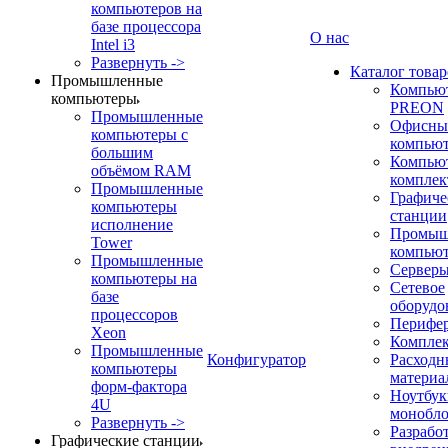
компьютеров на
базе процессора
О нас
Intel i3
Развернуть ->
Каталог товар
Промышленные
Компью
компьютеры
PREON
Промышленные
Офисны
компьютеры с
компью
большим
Компью
объёмом RAM
компле
Промышленные
Графиче
компьютеры
станции
исполнение
Промыш
Tower
компью
Промышленные
Сервер
компьютеры на
Сетевое
базе
оборудо
процессоров
Перифе
Xeon
Компле
Промышленные
Конфигуратор
Расходн
компьютеры
материа
форм-фактора
Ноутбук
4U
монобл
Развернуть ->
Разрабо
Графические станции