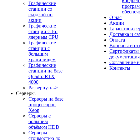
внедрен
Графические
програм
станции со
обеспеч
скидкой по
О нас
акции
Акции
Графические
Гарантия и се
станции с 16-
Доставка и с
ядерным CPU
Оплата
Графические
Вопросы и от
станции с
Сертификаты
большим
документация
хранилищем
Соглашение 
Графические
Контакты
станции на базе
Quadro RTX
4000
Развернуть ->
Серверы
Серверы на базе
процессоров
Xeon
Серверы с
большим
объёмом HDD
Серверы
стоимостью до