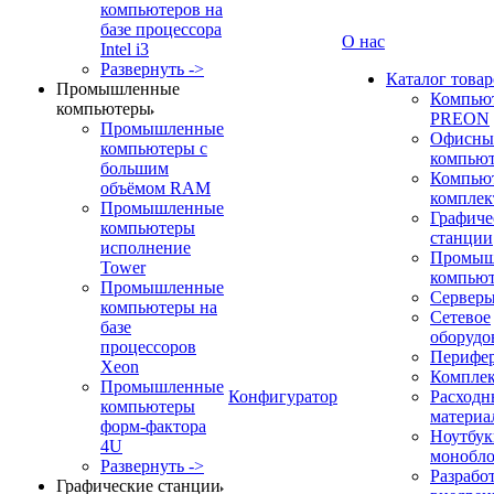
компьютеров на
базе процессора
О нас
Intel i3
Развернуть ->
Каталог товар
Промышленные
Компью
компьютеры
PREON
Промышленные
Офисны
компьютеры с
компью
большим
Компью
объёмом RAM
компле
Промышленные
Графиче
компьютеры
станции
исполнение
Промыш
Tower
компью
Промышленные
Сервер
компьютеры на
Сетевое
базе
оборудо
процессоров
Перифе
Xeon
Компле
Промышленные
Конфигуратор
Расходн
компьютеры
материа
форм-фактора
Ноутбук
4U
монобл
Развернуть ->
Разрабо
Графические станции