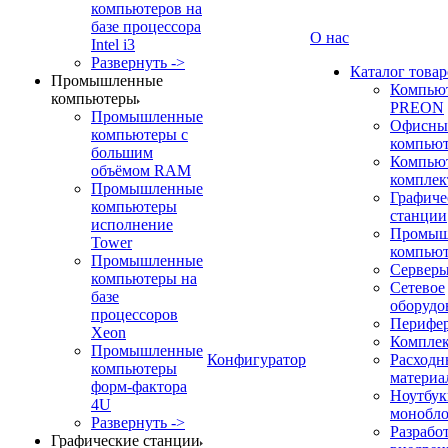
компьютеров на
базе процессора
О нас
Intel i3
Развернуть ->
Каталог товар
Промышленные
Компью
компьютеры
PREON
Промышленные
Офисны
компьютеры с
компью
большим
Компью
объёмом RAM
компле
Промышленные
Графиче
компьютеры
станции
исполнение
Промыш
Tower
компью
Промышленные
Сервер
компьютеры на
Сетевое
базе
оборудо
процессоров
Перифе
Xeon
Компле
Промышленные
Конфигуратор
Расходн
компьютеры
материа
форм-фактора
Ноутбук
4U
монобл
Развернуть ->
Разрабо
Графические станции