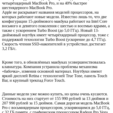
четырёхядерный MacBook Pro, и на 40% быстрее
шестиядерного MacBook Pro.
Apple не раскрывает названия моделей процессоров, на
которых работают новые модели. Известно лишь то, что две
конфигурации 15-дюймового макбука работают на Intel Core
восьмого и девятого поколения с шестью и восемью ядрами, а
также с ускорением Turbo Boost (до 5,0 ГГц). Новый 13-
дюймовый ноутбук имеет четырёхядерный процессор, тоже с
поддержкой технологии Turbo Boost (ускорение до 4,7 ГГц).
Скорость чтения SSD‑накопителей в устройствах достигает
3,2 ГБ/с.
Кроме того, в обновлённых макбуках усовершенствовалась
клавиатура. Компания устранила проблемы механизма
«бабочка», изменив основной материал. Ноутбуки имеют
яркий дисплей Retina с технологией True Tone, панель Touch
Bar, и крупный трекпад Force Touch.
Данные модели уже можно купить, но цены очень кусаются.
Стоимость на них стартует от 155 990 рублей за 13 дюймов и
207 990 рублей за 15 дюймов. Самая дорогая модель MacBook
Pro c восьмиядерным процессором, ускоряющимся до 5,0 ГГц,
с 32 ГБ памяти, с графическим процессором Radeon Pro Vega