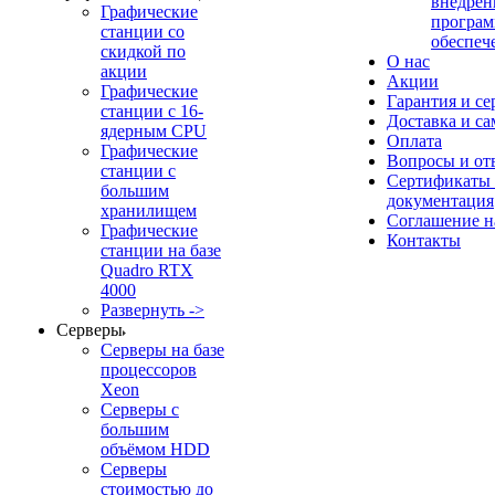
внедрен
Графические
програм
станции со
обеспеч
скидкой по
О нас
акции
Акции
Графические
Гарантия и се
станции с 16-
Доставка и с
ядерным CPU
Оплата
Графические
Вопросы и от
станции с
Сертификаты
большим
документация
хранилищем
Соглашение 
Графические
Контакты
станции на базе
Quadro RTX
4000
Развернуть ->
Серверы
Серверы на базе
процессоров
Xeon
Серверы с
большим
объёмом HDD
Серверы
стоимостью до